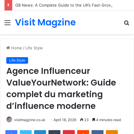
GB News: A Complete Guide to the UK’s Fast-Growing News Channel
Visit Magzine
Menu
S
fo
Home
/
Life Style
Life Style
Agence Influenceur
ValueYourNetwork: Guide
complet du marketing
d’influence moderne
visitmagzine.co.uk
April 18, 2026
23
4 minutes read
Facebook
Twitter
LinkedIn
Tumblr
Pinterest
Reddit
VKontakte
Odnoklas